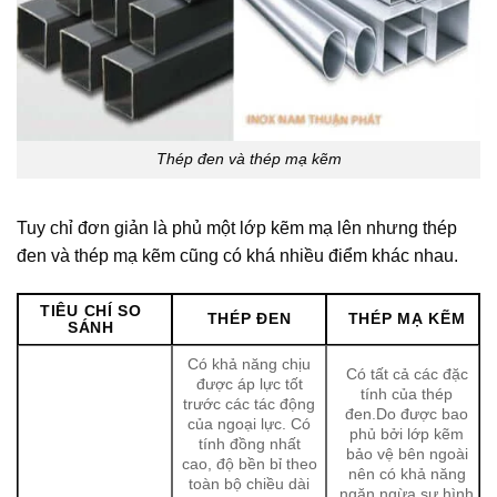
Thép đen và thép mạ kẽm
Tuy chỉ đơn giản là phủ một lớp kẽm mạ lên nhưng thép
đen và thép mạ kẽm cũng có khá nhiều điểm khác nhau.
TIÊU CHÍ SO
THÉP ĐEN
THÉP MẠ KẼM
SÁNH
Có khả năng chịu
Có tất cả các đặc
được áp lực tốt
tính của thép
trước các tác động
đen.Do được bao
của ngoại lực. Có
phủ bởi lớp kẽm
tính đồng nhất
bảo vệ bên ngoài
cao, độ bền bỉ theo
nên có khả năng
toàn bộ chiều dài
ngăn ngừa sự hình