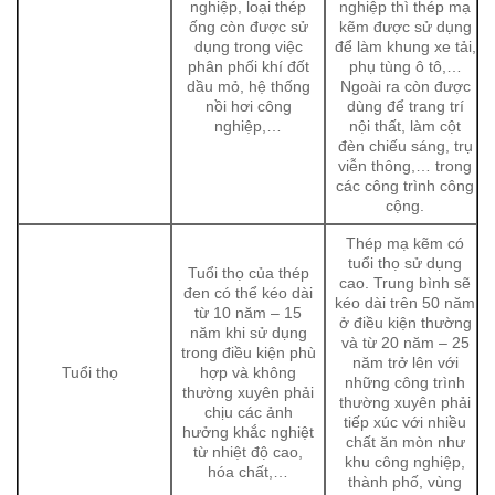
nghiệp, loại thép
nghiệp thì thép mạ
ống còn được sử
kẽm được sử dụng
dụng trong việc
để làm khung xe tải,
phân phối khí đốt
phụ tùng ô tô,…
dầu mỏ, hệ thống
Ngoài ra còn được
nồi hơi công
dùng để trang trí
nghiệp,…
nội thất, làm cột
đèn chiếu sáng, trụ
viễn thông,… trong
các công trình công
cộng.
Thép mạ kẽm có
tuổi thọ sử dụng
Tuổi thọ của thép
cao. Trung bình sẽ
đen có thể kéo dài
kéo dài trên 50 năm
từ 10 năm – 15
ở điều kiện thường
năm khi sử dụng
và từ 20 năm – 25
trong điều kiện phù
năm trở lên với
Tuổi thọ
hợp và không
những công trình
thường xuyên phải
thường xuyên phải
chịu các ảnh
tiếp xúc với nhiều
hưởng khắc nghiệt
chất ăn mòn như
từ nhiệt độ cao,
khu công nghiệp,
hóa chất,…
thành phố, vùng