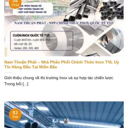
04
Th12
Nam Thuận Phát – Nhà Phân Phối Chính Thức Inox TVL Uy
Tín Hàng Đầu Tại Miền Bắc
Giới thiệu chung về thị trường Inox và sự hợp tác chiến lược
Trong bối [...]
03
Th6