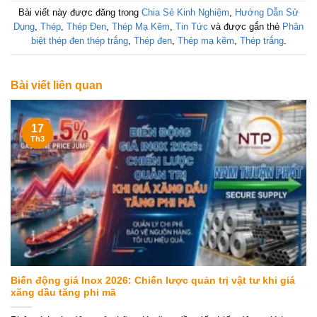
Bài viết này được đăng trong
Chia Sẻ Kinh Nghiệm
,
Hướng Dẫn Sử
Dụng
,
Thép
,
Thép Đen
,
Thép Mạ Kẽm
,
Tin Tức
và được gắn thẻ
Phân
biệt thép đen thép trắng
,
Thép đen
,
Thép mạ kẽm
,
Thép trắng
.
Bài viết liên quan
17
Th3
Biến động giá Inox 2026: Chiến lược quản trị vật tư khi giá
xăng dầu tăng phi mã