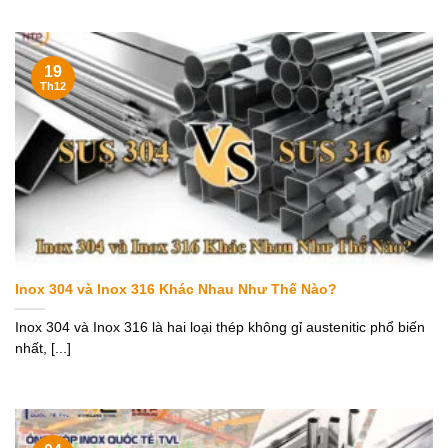
19
Th12
Inox 304 và Inox 316 Khác Nhau Như Thế Nào?
Inox 304 và Inox 316 là hai loại thép không gỉ austenitic phổ biến
nhất, [...]