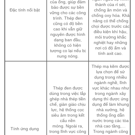
của ống, giúp đảm
thành của rỉ sét,
bảo được sự bền
Đặc tính nổi bật
chống ăn mòn và
vững cho các công
chống oxy hóa. Khả
trình. Thép đen
năng có thể chống
cũng có độ bền
chọi được trước các
cao khi vẫn giữ
điều kiện khí hậu,
nguyên được hình
môi trường khắc
dạng ban đầu,
nghiệt hay những
không có hiện
nơi có độ ẩm và
tượng co lại nếu bị
tính axit cao.
nung nóng.
Thép mạ kẽm được
lựa chọn để sử
dụng trong nhiều
ngành nghề, lĩnh
Thép đen được
vực khác nhau như
dùng trong việc lắp
trong ngành xây
ghép nhà thép tiền
dựng thì được ứng
chế, giàn giáo chịu
dụng để làm khung
lực, hệ thống cọc
nhà xưởng, hệ
siêu âm trong kết
thống ống dẫn
cấu nền
nước trong các tòa
móng. Ngoài ra,
nhà cao tầng,…
Tính ứng dụng
trong lĩnh vực công
Trong ngành công