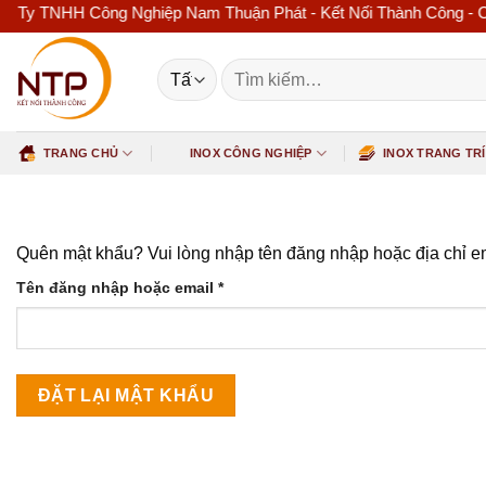
y TNHH Công Nghiệp Nam Thuận Phát - Kết Nối Thành Công - Chuyên
Bỏ
qua
nội
Tìm
dung
kiếm:
TRANG CHỦ
INOX CÔNG NGHIỆP
INOX TRANG TRÍ
Quên mật khẩu? Vui lòng nhập tên đăng nhập hoặc địa chỉ em
Bắt
Tên đăng nhập hoặc email
*
buộc
ĐẶT LẠI MẬT KHẨU