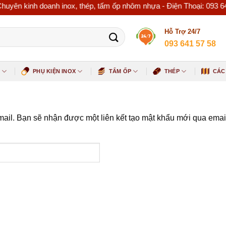
 kinh doanh inox, thép, tấm ốp nhôm nhựa - Điện Thoại: 093 641 
Hỗ Trợ 24/7
093 641 57 58
PHỤ KIỆN INOX
TẤM ỐP
THÉP
CÁC
ail. Bạn sẽ nhận được một liên kết tạo mật khẩu mới qua emai