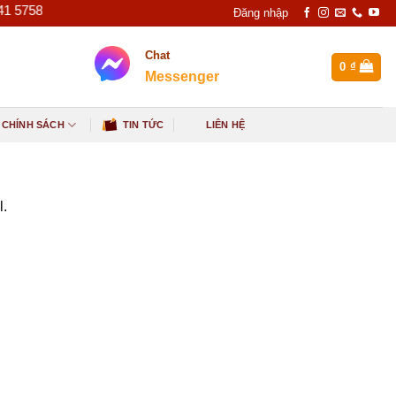
5758
Đăng nhập
Chat
0
₫
Messenger
 CHÍNH SÁCH
TIN TỨC
LIÊN HỆ
l.