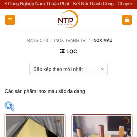
Công Nghiệp Nam Thuận Phát - Kết Nối Thành Công - Chuyên kinh d
Bỏ
qua
nội
dung
TRANG CHỦ
/
INOX TRANG TRÍ
/
INOX MÀU
LỌC
Các sản phẩm inox màu sắc đa dạng