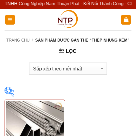
TNHH Công Nghiệp Nam Thuận Phát - Kết Nối Thành Công - Chuyên k
Bỏ
qua
nội
dung
TRANG CHỦ
/
SẢN PHẨM ĐƯỢC GẮN THẺ “THÉP NHÚNG KẼM”
LỌC
Featured product