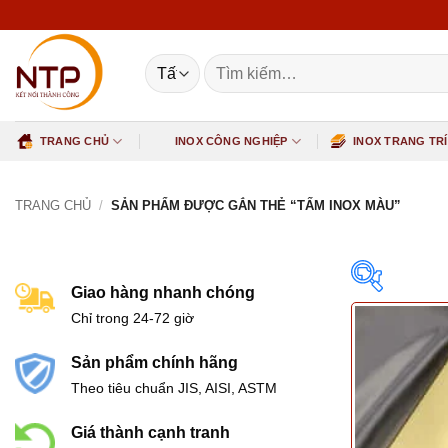
Bỏ
qua
nội
Tìm
dung
kiếm:
TRANG CHỦ
INOX CÔNG NGHIỆP
INOX TRANG TRÍ
TRANG CHỦ
/
SẢN PHẨM ĐƯỢC GẮN THẺ “TẤM INOX MÀU”
Giao hàng nhanh chóng
Chỉ trong 24-72 giờ
Sản phẩm chính hãng
Theo tiêu chuẩn JIS, AISI, ASTM
Featur
Giá thành cạnh tranh