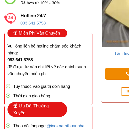
On sal
Rẻ hơn từ 10% - 30%
Hotline 24/7
093 641 5758
Danh mụ
Miễn Phí Vận Chuyển
Vui lòng liên hệ hotline chăm sóc khách
hàng:
Tấm In
093 641 5758
để được tư vấn chi tiết về các chính sách
vận chuyển miễn phí
Tuỳ thuộc vào giá trị đơn hàng
T
Thời gian giao hàng
Ưu Đãi Thường
Xuyên
Theo dõi fanpage
@inoxnamthuanphat