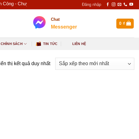
- Chuyên kinh doanh inox, thép, tấm ốp nhôm nhựa - Điện Thoại: 
Đăng nhập
Chat
0
₫
Messenger
 CHÍNH SÁCH
TIN TỨC
LIÊN HỆ
ển thị kết quả duy nhất