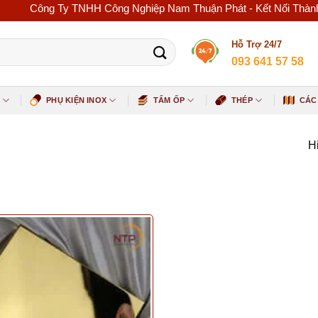
Công Ty TNHH Công Nghiệp Nam Thuận Phát - Kết Nối Thành Công 
Hỗ Trợ 24/7
093 641 57 58
PHỤ KIỆN INOX
TẤM ỐP
THÉP
CÁC
Hi
ed product