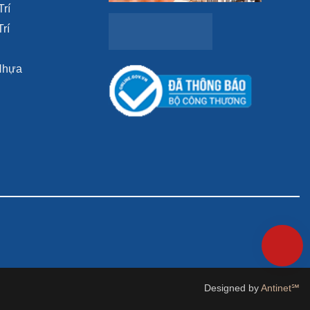
Trí
rí
Nhựa
Designed by
Antinet℠