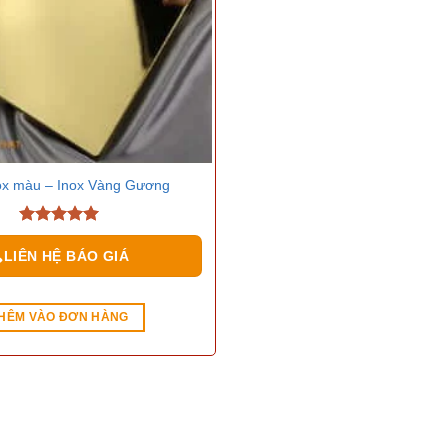
e
(0)
c sản phẩm
ox màu – Inox Vàng Gương
5.00
out of
5
LIÊN HỆ BÁO GIÁ
HÊM VÀO ĐƠN HÀNG