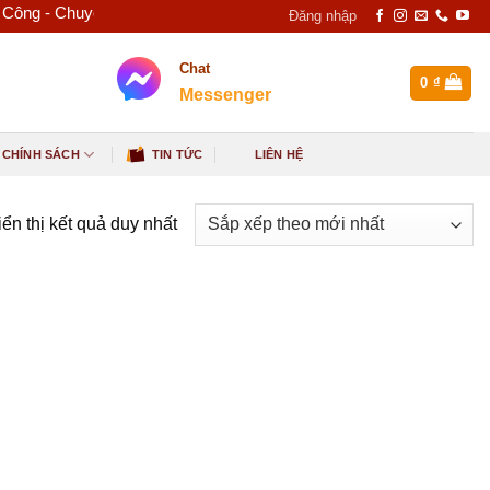
 Chuyên kinh doanh inox, thép, tấm ốp nhôm nhựa - Điện Thoại: 0
Đăng nhập
Chat
0
₫
Messenger
 CHÍNH SÁCH
TIN TỨC
LIÊN HỆ
ển thị kết quả duy nhất