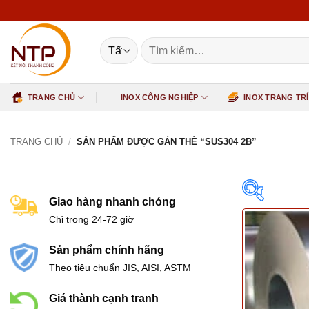
Bỏ
qua
nội
Tìm
dung
kiếm:
TRANG CHỦ
INOX CÔNG NGHIỆP
INOX TRANG TRÍ
TRANG CHỦ
/
SẢN PHẨM ĐƯỢC GẮN THẺ “SUS304 2B”
Giao hàng nhanh chóng
Chỉ trong 24-72 giờ
Sản phẩm chính hãng
Theo tiêu chuẩn JIS, AISI, ASTM
Featur
Giá thành cạnh tranh