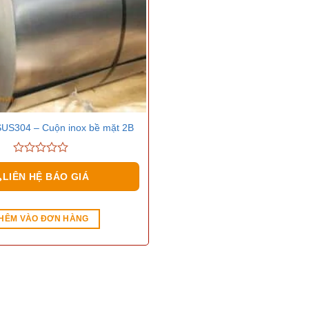
e
(0)
c sản phẩm
SUS304 – Cuộn inox bề mặt 2B
0
out
LIÊN HỆ BÁO GIÁ
of
5
HÊM VÀO ĐƠN HÀNG