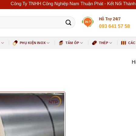
Công Ty TNHH Công Nghiệp Nam Thuận Phát - Kết Nối Thành Công -
Hỗ Trợ 24/7
093 641 57 58
PHỤ KIỆN INOX
TẤM ỐP
THÉP
CÁC
Hi
ed product