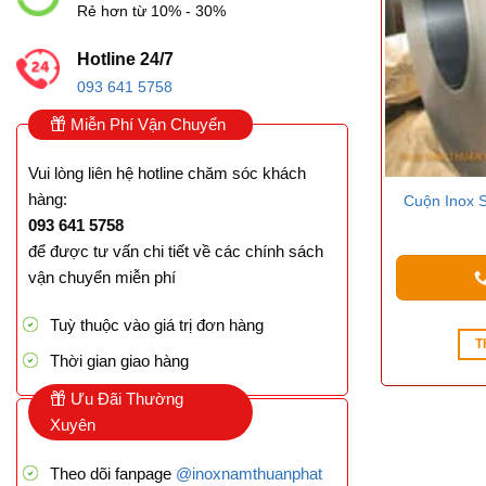
On sal
Rẻ hơn từ 10% - 30%
Hotline 24/7
093 641 5758
Danh mụ
Miễn Phí Vận Chuyển
Vui lòng liên hệ hotline chăm sóc khách
hàng:
Cuộn Inox 
093 641 5758
để được tư vấn chi tiết về các chính sách
vận chuyển miễn phí
Tuỳ thuộc vào giá trị đơn hàng
T
Thời gian giao hàng
Ưu Đãi Thường
Xuyên
Theo dõi fanpage
@inoxnamthuanphat