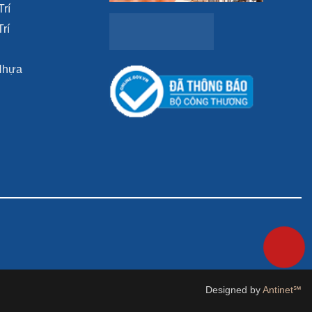
Trí
rí
Nhựa
Designed by
Antinet℠