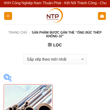
HH Công Nghiệp Nam Thuận Phát - Kết Nối Thành Công - Chuyên kin
Bỏ
qua
nội
dung
TRANG CHỦ
/
SẢN PHẨM ĐƯỢC GẮN THẺ “ỐNG ĐÚC THÉP
KHÔNG GỈ”
LỌC
Featured product