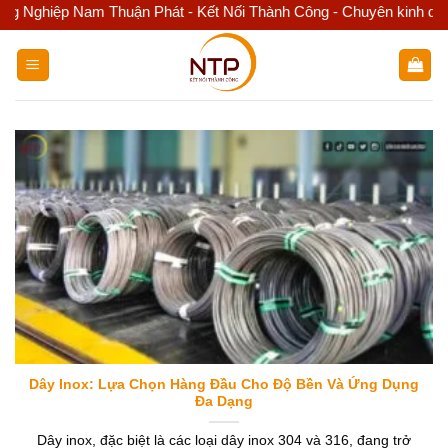
ệp Nam Thuận Phát - Kết Nối Thành Công - Chuyên kinh doanh inox
Bỏ
qua
nội
dung
Dây Inox: Lựa Chọn Hàng Đầu Cho Độ Bền Và Ứng Dụng
Đa Dạng
Dây inox, đặc biệt là các loại dây inox 304 và 316, đang trở