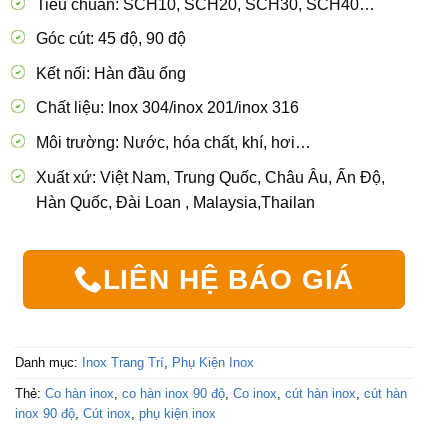
Tiêu chuẩn: SCH10, SCH20, SCH30, SCH40…
Góc cút: 45 độ, 90 độ
Kết nối: Hàn đầu ống
Chất liệu: Inox 304/inox 201/inox 316
Môi trường: Nước, hóa chất, khí, hơi…
Xuất xứ: Việt Nam, Trung Quốc, Châu Âu, Ấn Độ,
Hàn Quốc, Đài Loan , Malaysia,Thailan
LIÊN HỆ BÁO GIÁ
Danh mục:
Inox Trang Trí
,
Phụ Kiện Inox
Thẻ:
Co hàn inox
,
co hàn inox 90 độ
,
Co inox
,
cút hàn inox
,
cút hàn
inox 90 độ
,
Cút inox
,
phụ kiện inox