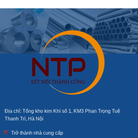
Ống hộp inox công nghiệp Nam Phát
Ống inox công nghiệp Sơn Hà
Lợi Ích Khi Sử Dụng Phụ Kiện Inox Trang
Trí Trong Công Trình
Tăng Cường Thẩm Mỹ Cho Công Trình
Một trong những lý do chính khiến các công trình trang
trí hiện đại sử dụng nhiều
co hàn
và
cút hàn inox
là
nhờ tính thẩm mỹ cao. Inox có độ sáng bóng tự nhiên,
phản chiếu ánh sáng tốt, tạo cảm giác hiện đại, sạch
sẽ và sang trọng. Điều này đặc biệt quan trọng đối với
các công trình yêu cầu cao về mặt thẩm mỹ như:
Trang trí nội thất nhà ở cao cấp
: Tạo điểm nhấn
Địa chỉ: Tổng kho kim Khí số 1, KM3 Phan Trọng Tuệ
cho không gian bếp, phòng khách hoặc phòng tắm.
Thanh Trì, Hà Nội
Các công trình thương mại
: Như nhà hàng,
Trở thành nhà cung cấp
khách sạn hoặc showroom, nơi mà vẻ đẹp và sự