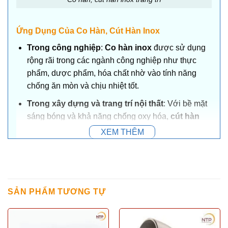
Ứng Dụng Của Co Hàn, Cút Hàn Inox
Trong công nghiệp
:
Co hàn inox
được sử dụng
rộng rãi trong các ngành công nghiệp như thực
phẩm, dược phẩm, hóa chất nhờ vào tính năng
chống ăn mòn và chịu nhiệt tốt.
Trong xây dựng và trang trí nội thất
: Với bề mặt
sáng bóng và khả năng chống oxy hóa,
cút hàn
inox trang trí
thường được sử dụng trong các
XEM THÊM
công trình kiến trúc, tạo nên điểm nhấn sang trọng
cho không gian. Đây là lựa chọn lý tưởng cho các
công trình yêu cầu cao về tính thẩm mỹ như khách
sạn, nhà hàng, biệt thự.
SẢN PHẨM TƯƠNG TỰ
Ưu Điểm Của Co Hàn, Cút Hàn Inox Trang Trí
Độ bền cao
: Inox là một chất liệu nổi tiếng với khả