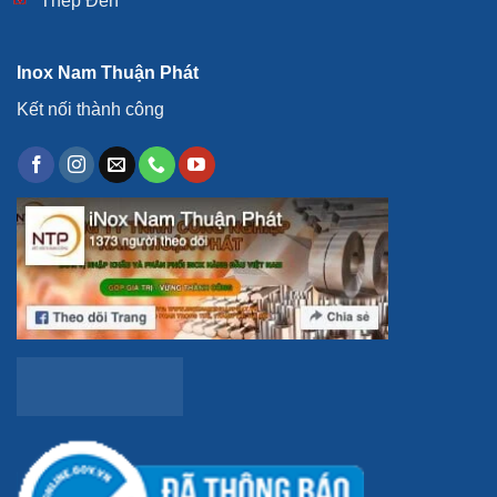
Thép Đen
Mua Phụ Kiện Co Hàn, Cút Hàn Inox
Trang Trí Ở Đâu?
Inox Nam Thuận Phát
Khi cần mua
phụ kiện inox trang trí
như
co hàn
hay
Kết nối thành công
cút hàn inox
, bạn nên chọn những địa chỉ cung cấp
uy tín, có sản phẩm đạt tiêu chuẩn chất lượng quốc tế.
Một số yếu tố cần lưu ý khi chọn nhà cung cấp bao
gồm:
Chất liệu inox
: Đảm bảo sản phẩm được làm từ
inox 304 hoặc inox 316, hai loại inox có khả năng
chống gỉ sét và ăn mòn tốt nhất hiện nay.
Chứng nhận chất lượng
: Sản phẩm cần có
chứng nhận đạt chuẩn ISO hoặc các tiêu chuẩn
quốc tế khác.
Giá cả hợp lý
: Hãy so sánh giá từ nhiều nguồn
khác nhau để đảm bảo bạn nhận được sản phẩm